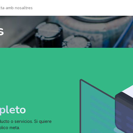
ta amb nosaltres
s
pleto
cto o servicios. Si quiere
blico meta.