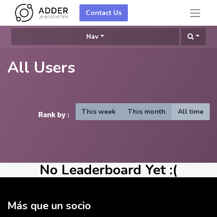
Contact Us
Nav
All Users
This week
This month
All time
Rank by :
No Leaderboard Yet :(
Más que un socio